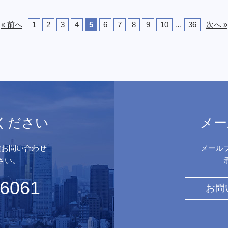
« 前へ
1
2
3
4
5
6
7
8
9
10
…
36
次へ »
ください
メー
種お問い合わせ
メール
さい。
-6061
お問