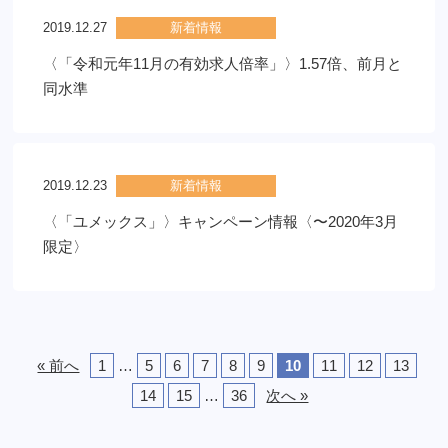
2019.12.27
新着情報
〈「令和元年11月の有効求人倍率」〉1.57倍、前月と
同水準
2019.12.23
新着情報
〈「ユメックス」〉キャンペーン情報〈〜2020年3月
限定〉
« 前へ
1
…
5
6
7
8
9
10
11
12
13
14
15
…
36
次へ »