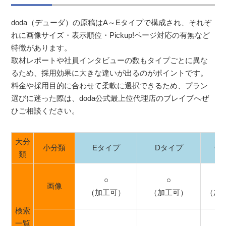
doda（デューダ）の原稿はA～Eタイプで構成され、それぞ
れに画像サイズ・表示順位・Pickup!ページ対応の有無など
特徴があります。
取材レポートや社員インタビューの数もタイプごとに異な
るため、採用効果に大きな違いが出るのがポイントです。
料金や採用目的に合わせて柔軟に選択できるため、プラン
選びに迷った際は、doda公式最上位代理店のブレイブへぜ
ひご相談ください。
大分
小分類
Eタイプ
Dタイプ
C
類
○
○
画像
（加工可）
（加工可）
（加
検索
一覧