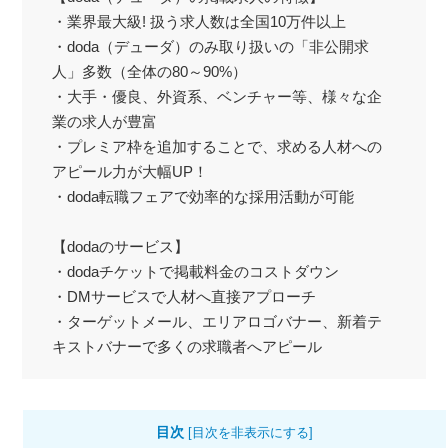
・業界最大級! 扱う求人数は全国10万件以上
・doda（デューダ）のみ取り扱いの「非公開求
人」多数（全体の80～90%）
・大手・優良、外資系、ベンチャー等、様々な企
業の求人が豊富
・プレミア枠を追加することで、求める人材への
アピール力が大幅UP！
・doda転職フェアで効率的な採用活動が可能
【dodaのサービス】
・dodaチケットで掲載料金のコストダウン
・DMサービスで人材へ直接アプローチ
・ターゲットメール、エリアロゴバナー、新着テ
キストバナーで多くの求職者へアピール
目次
[
目次を非表示にする
]