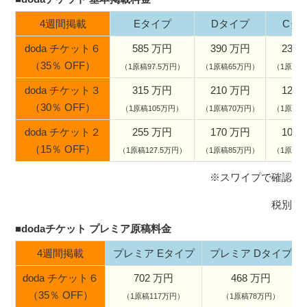
4週間掲載
Eタイプ
Dタイプ
Cタ
doda チケット６
585 万円
390 万円
234
（35％ OFF）
（1原稿97.5万円）
（1原稿65万円）
（1原稿3
doda チケット３
315 万円
210 万円
126
（30％ OFF）
（1原稿105万円）
（1原稿70万円）
（1原稿4
doda チケット２
255 万円
170 万円
102
（15％ OFF）
（1原稿127.5万円）
（1原稿85万円）
（1原稿5
※スワイプで確認
税別
■dodaチケット プレミア原稿料金
4週間掲載
プレミア Eタイプ
プレミア Dタイプ
doda チケット６
702 万円
468 万円
（35％ OFF）
（1原稿117万円）
（1原稿78万円）