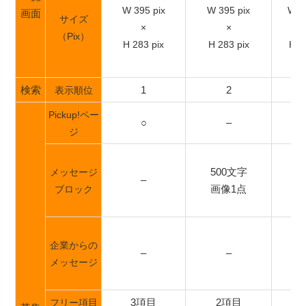
W 395 pix
W 395 pix
W 2
画面
サイズ
×
×
（Pix）
H 283 pix
H 283 pix
H 1
検索
1
2
表示順位
Pickup!ペー
○
–
ジ
500文字
50
メッセージ
–
画像1点
画
ブロック
企業からの
–
–
メッセージ
3項目
2項目
2
フリー項目