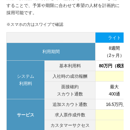
することで、予算や期限に合わせて希望の人材を計画的に
採用可能です。
※スマホの方はスワイプで確認
ライト
8週間
利用期間
（2ヶ月）
基本利用料
80万円（税別）
システム
入社時の成功報酬
利用料
面接確約
最大
スカウト通数
400通
追加スカウト通数
16.5万円／
サービス
求人票作成件数
カスタマーサクセス