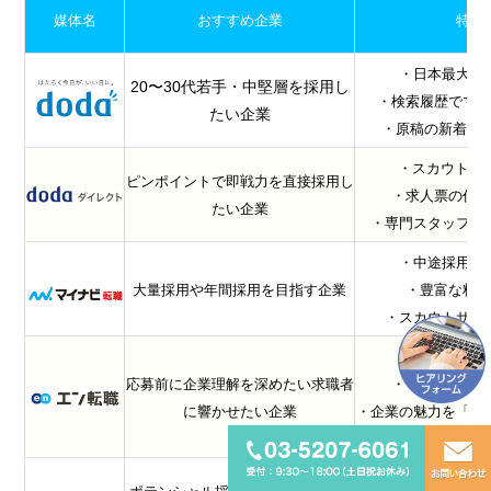
媒体名
おすすめ企業
特徴
・日本最大級
20〜30代若手・中堅層を採用し
・検索履歴でマ
たい企業
・原稿の新着扱い
・スカウト上限
ピンポイントで即戦力を直接採用し
・求人票の作
たい企業
・専門スタッフの
・中途採用に
大量採用や年間採用を目指す企業
・豊富な料
・スカウトサー
・社員口
応募前に企業理解を深めたい求職者
・インタビュ
に響かせたい企業
・企業の魅力を「働
求可
・20代／キャリアチ