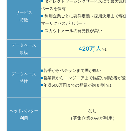
■
ダイレクトソーシング
サービスにて最大規模
の
ベースを保有
サービス
■
利用企業ごとに要件定義～採用決定まで専任の
特徴
マーサクセスがサポート
■
スカウトメールの発見性が高い
データベース
420万人
※1
規模
■
若手からベテランまで層が厚い
データベース
■
営業職からエンジニアまで幅広い経験者が登録
特性
■
年収600万円までの登録が約 8 割
※１
なし
ヘッドハンター
（募集企業のみが利用）
利用