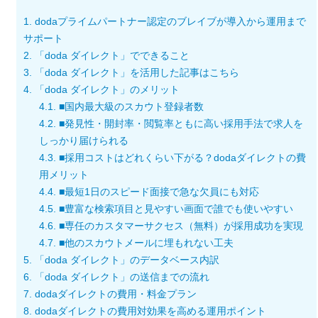
1.
dodaプライムパートナー認定のブレイブが導入から運用まで
サポート
2.
「doda ダイレクト」でできること
3.
「doda ダイレクト」を活用した記事はこちら
4.
「doda ダイレクト」のメリット
4.1.
■国内最大級のスカウト登録者数
4.2.
■発見性・開封率・閲覧率ともに高い採用手法で求人を
しっかり届けられる
4.3.
■採用コストはどれくらい下がる？dodaダイレクトの費
用メリット
4.4.
■最短1日のスピード面接で急な欠員にも対応
4.5.
■豊富な検索項目と見やすい画面で誰でも使いやすい
4.6.
■専任のカスタマーサクセス（無料）が採用成功を実現
4.7.
■他のスカウトメールに埋もれない工夫
5.
「doda ダイレクト」のデータベース内訳
6.
「doda ダイレクト」の送信までの流れ
7.
dodaダイレクトの費用・料金プラン
8.
dodaダイレクトの費用対効果を高める運用ポイント