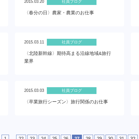
2015.03.20
社員ブログ
〈春分の日〉農家・農業のお仕事
2015.03.11
社員ブログ
〈北陸新幹線〉期待高まる沿線地域&旅行
業界
2015.03.03
社員ブログ
〈卒業旅行シーズン〉旅行関係のお仕事
1
…
22
23
24
25
26
27
28
29
30
31
32