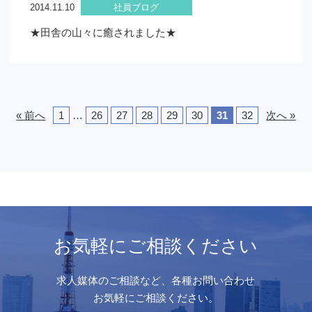
2014.11.10
社員ブログ
★田舎の山々に癒されました★
« 前へ
1
…
26
27
28
29
30
31
32
次へ »
お気軽にご相談ください
求人媒体のご相談など、各種お問い合わせ
お気軽にご相談ください。