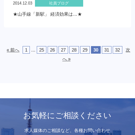
2014.12.03
社員ブログ
★山手線「新駅」 経済効果は…★
« 前へ
1
…
25
26
27
28
29
30
31
32
次
へ »
お気軽にご相談ください
求人媒体のご相談など、各種お問い合わせ