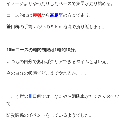
イメージよりゆったりしたペースで集団が走り始める。
コース的には
赤羽
から
高島平
の方まで走り、
笹目橋
の手前くらいの５ｋｍ地点で折り返します。
10㎞コースの時間制限は1時間10分。
いつもの自分であればクリアできるタイムとはいえ、
今の自分の状態でどこまでやれるか。。。
向こう岸の
川口
側では、なにやら消防車がたくさん来てい
て、
防災関係のイベントをしているようでした。