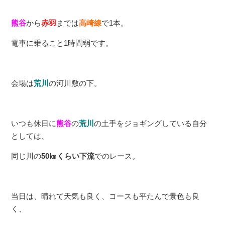
熊谷
から
赤羽
までは
高崎線
で1本。
電車に乗ること1時間弱です。
会場は
荒川
の河川敷の下。
いつも休日に
熊谷
の
荒川
の土手をジョギングしている自分
としては、
同じ川の
50㎞くらい下流
でのレース。
当日は、晴れて天気も良く、コースも平たんで景色も良
く、