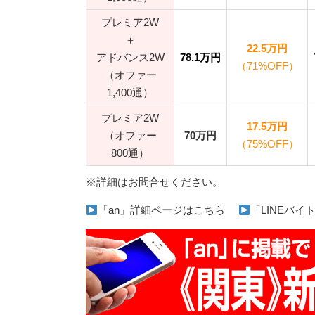
プレミア2W
＋
22.5万円
アドバンス2W
78.1万円
（71%OFF）
（オファー
1,400通）
プレミア2W
17.5万円
（オファー
70万円
（75%OFF）
800通）
※詳細はお問合せください。
「an」詳細ページはこちら
「LINEバ