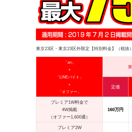
東京23区・東京23区外限定【特別料金】（税抜
「an」
東
+
「LINEバイト」
＋
定価
「オファー」
プレミア1W料金で
4W掲載
160万円
（オファー1,600通）
プレミア2W