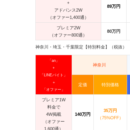
+
89万円
アドバンス2W
（オファー1,400通）
プレミア2W
80万円
（オファー800通）
神奈川・埼玉・千葉限定【特別料金】（税抜）
「an」
神奈川
+
「LINEバイト」
＋
定価
特別価格
「オファー」
プレミア1W
料金で
35万円
4W掲載
140万円
（75%OFF）
（オファー
1,600通）