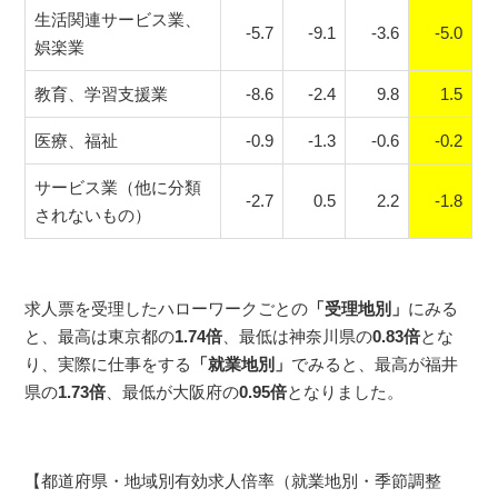
生活関連サービス業、
-5.7
-9.1
-3.6
-5.0
娯楽業
教育、学習支援業
-8.6
-2.4
9.8
1.5
医療、福祉
-0.9
-1.3
-0.6
-0.2
サービス業（他に分類
-2.7
0.5
2.2
-1.8
されないもの）
求人票を受理したハローワークごとの
「受理地別」
にみる
と、最高は東京都の
1.74倍
、最低は神奈川県の
0.83倍
とな
り、実際に仕事をする
「就業地別」
でみると、最高が福井
県の
1.73倍
、最低が大阪府の
0.95倍
となりました。
【都道府県・地域別有効求人倍率（就業地別・季節調整