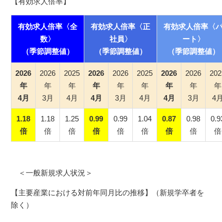
【有効求人倍率】
有効求人倍率〈全
有効求人倍率〈正
有効求人倍率〈
数〉
社員〉
ート〉
（季節調整値）
（季節調整値）
（季節調整値）
2026
2026
2025
2026
2026
2025
2026
2026
202
年
年
年
年
年
年
年
年
年
4月
3月
4月
4月
3月
4月
4月
3月
4
1.18
1.18
1.25
0.99
0.99
1.04
0.87
0.98
0.9
倍
倍
倍
倍
倍
倍
倍
倍
倍
＜一般新規求人状況＞
【主要産業における対前年同月比の推移】（新規学卒者を
除く）