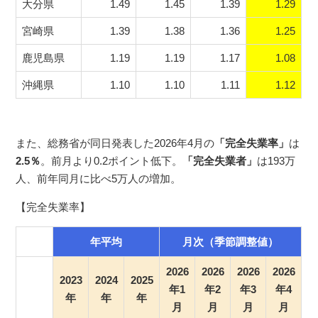
大分県
1.49
1.45
1.39
1.29
宮崎県
1.39
1.38
1.36
1.25
鹿児島県
1.19
1.19
1.17
1.08
沖縄県
1.10
1.10
1.11
1.12
また、総務省が同日発表した2026年4月の
「完全失業率」
は
2.5％
。前月より0.2ポイント低下。
「完全失業者」
は193万
人、前年同月に比べ5万人の増加。
【完全失業率】
年平均
月次（季節調整値）
2026
2026
2026
2026
2023
2024
2025
年1
年2
年3
年4
年
年
年
月
月
月
月