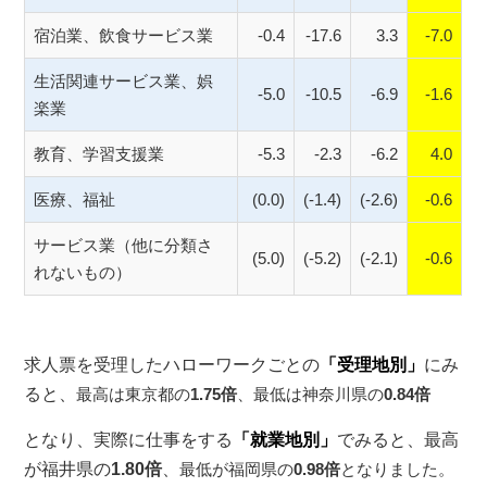
宿泊業、飲食サービス業
-0.4
-17.6
3.3
-7.0
生活関連サービス業、娯
-5.0
-10.5
-6.9
-1.6
楽業
教育、学習支援業
-5.3
-2.3
-6.2
4.0
医療、福祉
(0.0)
(-1.4)
(-2.6)
-0.6
サービス業（他に分類さ
(5.0)
(-5.2)
(-2.1)
-0.6
れないもの）
求人票を受理したハローワーク
ごとの
「受理地別」
にみ
ると、
最高は東京都の
1.75倍
、最低は神奈川県の
0.84倍
となり、
実際に仕事
をする
「就業地別」
でみると、
最高
が福井県の
1.80倍
、
最低が福岡県の
0.98倍
となりました。