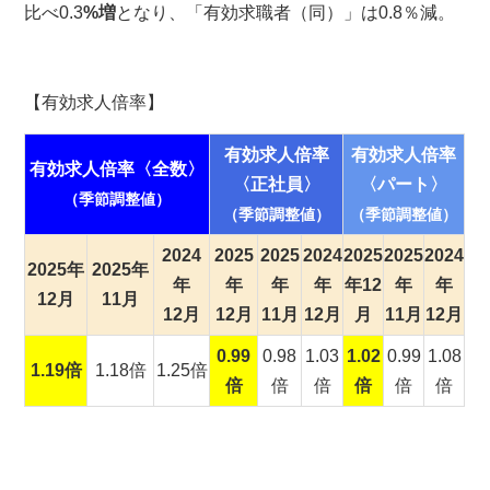
比べ0.3
%増
となり、「有効求職者（同）」は0.8％減。
【有効求人倍率】
有効求人倍率
有効求人倍率
有効求人倍率〈全数〉
〈正社員〉
〈パート〉
（季節調整値）
（季節調整値）
（季節調整値）
2024
2025
2025
2024
2025
2025
2024
2025年
2025年
年
年
年
年
年12
年
年
12
月
11月
12月
12月
11月
12月
月
11月
12
月
0.99
0.98
1.03
1.02
0.99
1.08
1.19倍
1.18倍
1.25倍
倍
倍
倍
倍
倍
倍