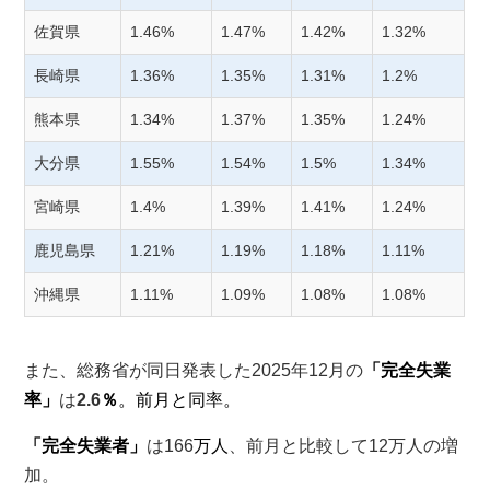
佐賀県
1.46%
1.47%
1.42%
1.32%
長崎県
1.36%
1.35%
1.31%
1.2%
熊本県
1.34%
1.37%
1.35%
1.24%
大分県
1.55%
1.54%
1.5%
1.34%
宮崎県
1.4%
1.39%
1.41%
1.24%
鹿児島県
1.21%
1.19%
1.18%
1.11%
沖縄県
1.11%
1.09%
1.08%
1.08%
また、総務省が同日発表した
2025年12月の
「完全失業
率」
は
2.6
％
。前月と同率。
「完全失業者」
は166
万人
、前月と比較して12万人の増
加。