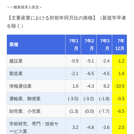
＜一般新規求人状況＞
【主要産業における対前年同月比の推移】（新規学卒者
を除く）
7年1
7年2
7年3
7年
業種
月
月
月
12月
建設業
-0.9
-9.1
-2.4
-1.2
製造業
-2.1
-6.5
-4.5
1.6
情報通信業
1.6
-4.3
8.2
-10.5
運輸業、郵便業
(-3.5)
(-3.2)
(-1.8)
-0.5
卸売業、小売業
(1.3)
(0.0)
(-7.7)
-6.5
学術研究、専門・技術サ
3.2
-4.8
-3.6
2.5
ービス業