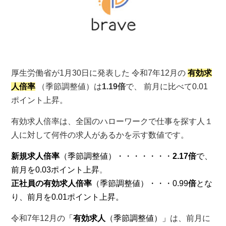
厚生労働省が1月30日に発表した
令和7年12月の
有効求
人倍率
（季節調整値）は
1.19倍
で、 前月に比べて0.01
ポイント上昇。
有効求人倍率は、全国のハロー
ワークで仕事を探す人１
人に
対して何件の求人があるかを
示す数値です。
新規求人倍率
（季節調整値）・・・・・・・
2.17
倍
で、
前月を0.03
ポイント上昇
。
正社員の有効求人倍率
（季節調整値）
・・・0.99
倍
とな
り、前月を0.01ポイント上昇。
令和7年12月の
「
有効求人
（季節調整値）
」
は、前月に