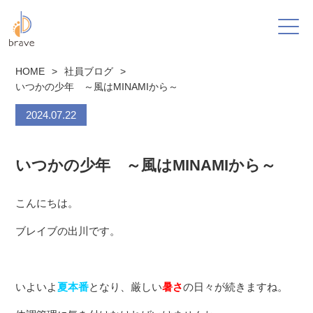
HOME
>
社員ブログ
>
いつかの少年 ～風はMINAMIから～
2024.07.22
いつかの少年 ～風はMINAMIから～
こんにちは。
ブレイブの出川です。
いよいよ
夏本番
となり、厳しい
暑さ
の日々が続きますね。