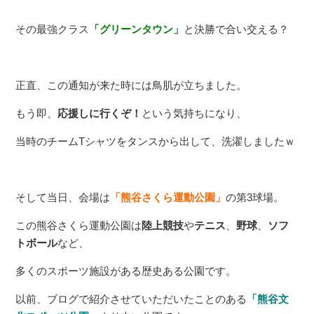
その最強クラス
「グリーンタウン」
と決勝で合い交える？
正直、この通知が来た時には鳥肌が立ちました。
もう即、
応援しに行くぞ！
という気持ちになり、
当時のチームTシャツをタンスから出して、洗濯しましたｗ
そして当日、会場は
「熊谷さくら運動公園」
の第3球場。
この熊谷さくら運動公園は
陸上競技
や
テニス
、
野球
、
ソフ
トボール
など、
多くのスポーツ施設がある歴史ある公園です。
以前、ブログで紹介させていただいたことのある
「熊谷文