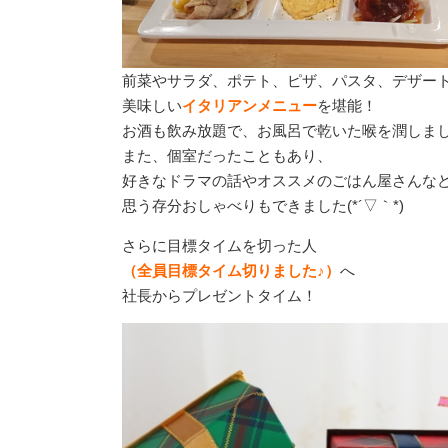
前菜やサラダ、ポテト、ピザ、パスタ、デザー
美味しい
イタリアンメニュー
を堪能！
お酒も飲み放題で、お風呂で乾いた喉を潤しま
また、個室だったこともあり、
好きなドラマの話やオススメのごはん屋さんな
思う存分おしゃべりもできました(*´▽｀*)
さらに目標タイムを切った人
（全員目標タイム切りました♪）
へ
社長からプレゼントタイム！