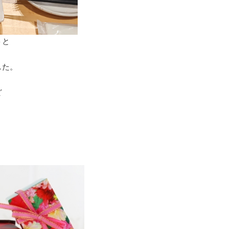
トと
した。
ど