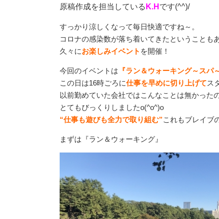
原稿作成を担当している
K.H
です(^^)/
すっかり涼しくなって毎日快適ですね～。
コロナの感染数が落ち着いてきたということも
久々に
お楽しみイベント
を開催！
今回のイベントは
『ラン＆ウォーキング～スパ
この日は16時ごろに
仕事を早めに切り上げて
ス
以前勤めていた会社ではこんなことは無かった
とてもびっくりしましたo(^o^)o
“仕事も遊びも全力で取り組む”
これもブレイブ
まずは『ラン＆ウォーキング』