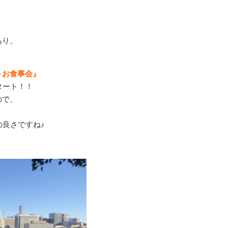
あり、
～お食事会』
タート！！
ので、
の良さですね♪