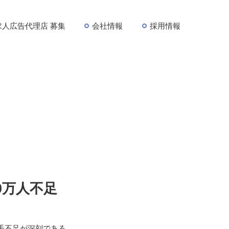
求人広告代理店 募集
会社情報
採用情報
足
0万人不足
手不足が深刻である。