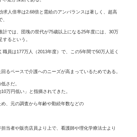
効求人倍率は2.68倍と需給のアンバランスは著しく、超高
で、
推計では、団塊の世代が75歳以上になる25年度には、30万
足するという。
職員は177万人（2013年度）で、この5年間で50万人近く
上回るペースで介護へのニーズが高まっているためである。
の低さだ。
10万円低い」と指摘されてきた。
ため、元の調査から年齢や勤続年数などの
ジ担当者や販売店員より上で、看護師や理化学療法士より