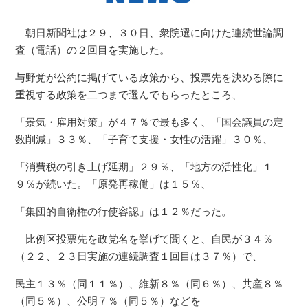
朝日新聞社は２９、３０日、衆院選に向けた連続世論調
査（電話）の２回目を実施した。
与野党が公約に掲げている政策から、投票先を決める際に
重視する政策を二つまで選んでもらったところ、
「景気・雇用対策」が４７％で最も多く、「国会議員の定
数削減」３３％、「子育て支援・女性の活躍」３０％、
「消費税の引き上げ延期」２９％、「地方の活性化」１
９％が続いた。「原発再稼働」は１５％、
「集団的自衛権の行使容認」は１２％だった。
比例区投票先を政党名を挙げて聞くと、自民が３４％
（２２、２３日実施の連続調査１回目は３７％）で、
民主１３％（同１１％）、維新８％（同６％）、共産８％
（同５％）、公明７％（同５％）などを